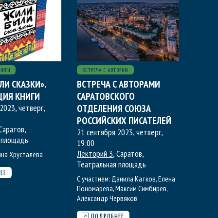
НИГИ
ВСТРЕЧА С АВТОРОМ
ЛИ СКАЗКИ».
ВСТРЕЧА С АВТОРАМИ
ЦИЯ КНИГИ
САРАТОВСКОГО
2023, четверг
,
ОТДЕЛЕНИЯ СОЮЗА
РОССИЙСКИХ ПИСАТЕЛЕЙ
 Саратов,
21 сентября 2023, четверг
,
 площадь
19:00
Лекторий 3
, Саратов,
нна Хрусталёва
Театральная площадь
ЕЕ
С участием:
Данила Катков
,
Елена
Пономарева
,
Максим Симбирев
,
Александр Червяков
ПОДРОБНЕЕ