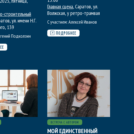
2023, пятница
,
Главная сцена
, Саратов, ул.
Волжская, у ретро-трамвая
о-строительный
ратов, ул. имени Н.Г.
С участием:
Алексей Иванов
го, 139
ПОДРОБНЕЕ
вгений Подколзин
ЕЕ
ВСТРЕЧА С АВТОРОМ
МОЙ ЕДИНСТВЕННЫЙ