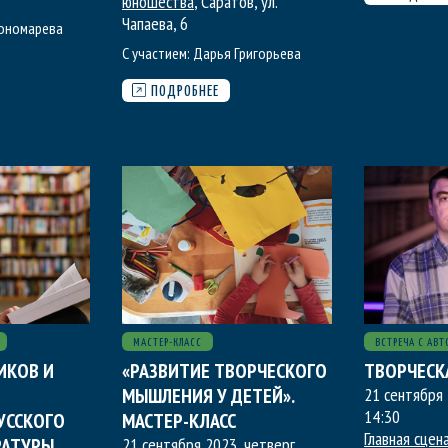
юношества
, Саратов, ул.
Чапаева, 6
ономарева
С участием:
Дарья Григорьева
ПОДРОБНЕЕ
МАСТЕР-КЛАСС
ВСТРЕЧА С АВТ
ИКОВ И
«РАЗВИТИЕ ТВОРЧЕСКОГО
ТВОРЧЕСК
МЫШЛЕНИЯ У ДЕТЕЙ».
21 сентября 
14:30
УССКОГО
МАСТЕР-КЛАСС
Главная сцен
РАТУРЫ,
21 сентября 2023, четверг
,