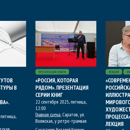
ПРЕЗЕНТАЦИЯ КНИГИ
ЛЕКЦИЯ
ОН
ТУТОВ
«РОССИЯ, КОТОРАЯ
«СОВРЕМЕ
ТУРЫ В
РЯДОМ». ПРЕЗЕНТАЦИЯ
РОССИЙСК
СЕРИИ КНИГ
ИЛЛЮСТРА
ВА».
22 сентября 2023, пятница
,
МИРОВОГ
12:00
ХУДОЖЕС
Главная сцена
, Саратов, ул.
 пятница
,
ПРОЦЕССА»
Волжская, у ретро-трамвая
ЛЕКЦИЯ
дская
С участием:
Виталий Кошкин