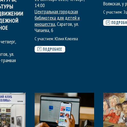
Волжская, у
14:00
ЬТУРЫ
Центральная городская
С участием:
Э
ОДВИЖЕНИИ
библиотека для детей и
ОДЕЖНОЙ
юношества
, Саратов, ул.
ПОДРОБН
РНОЕ
Чапаева, 6
С участием:
Юлия Клюева
 четверг
,
ПОДРОБНЕЕ
атов, ул.
-трамвая