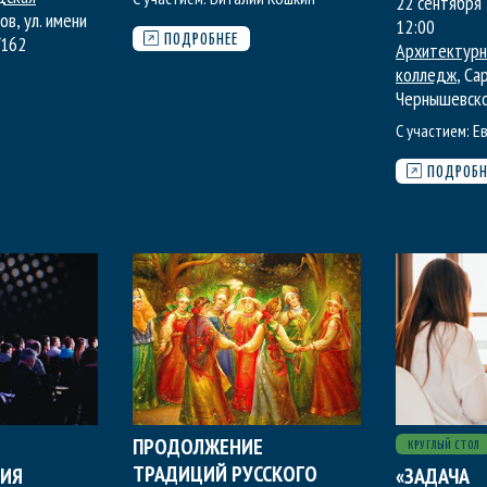
22 сентября 
ов, ул. имени
12:00
/162
ПОДРОБНЕЕ
Архитектурн
колледж
, Са
Чернышевско
С участием:
Е
ПОДРОБН
ПРОДОЛЖЕНИЕ
КРУГЛЫЙ СТОЛ
ТРАДИЦИЙ РУССКОГО
ИЯ
«ЗАДАЧА