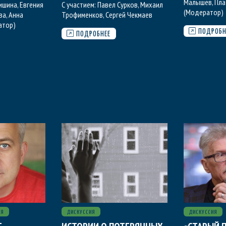
Малышев
,
Пла
ишина
,
Евгения
С участием:
Павел Сурков
,
Михаил
(Модератор)
ва
,
Анна
Трофименков
,
Сергей Чекмаев
атор)
ПОДРОБН
ПОДРОБНЕЕ
ИЯ
ДИСКУССИЯ
ДИСКУССИЯ