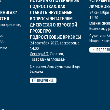
Е
ИСТОРИИ О ПОТЕРЯННЫХ
«СТАРЫЙ 
ПОДРОСТКАХ. КАК
ЛИМОНОВ»
КНИГАХ?
СТАВИТЬ НЕУДОБНЫЕ
24 сентября 
14:30
ССИЯ
ВОПРОСЫ ЧИТАТЕЛЯМ.
Главная сцен
 воскресенье
,
ДИСКУССИЯ О ВЗРОСЛОЙ
Волжская, у
ПРОЗЕ ПРО
ов,
С участием:
А
ПОДРОСТКОВЫЕ КРИЗИСЫ
адь
Модест Коле
24 сентября 2023, воскресенье
,
урков
14:00
ПОДРОБН
Лекторий 3
, Саратов,
Театральная площадь
С участием:
Анна Лукиянова
,
Игорь
Белодед
ПОДРОБНЕЕ
аля