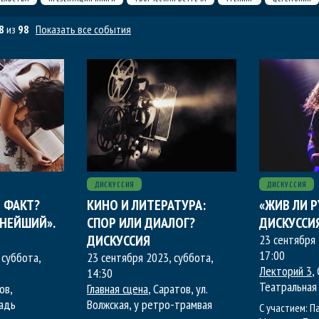
8
из
98
Показать все события
ДИСКУССИЯ
ДИСКУССИЯ
 ФАКТ?
КИНО И ЛИТЕРАТУРА:
«ЖИВ ЛИ Р
НЕЙШИЙ».
СПОР ИЛИ ДИАЛОГ?
ДИСКУССИ
ДИСКУССИЯ
23 сентября 
17:00
 суббота
,
23 сентября 2023, суббота
,
Лекторий 3
,
14:30
Театральная
ов,
Главная сцена
, Саратов, ул.
адь
Волжская, у ретро-трамвая
С участием:
П