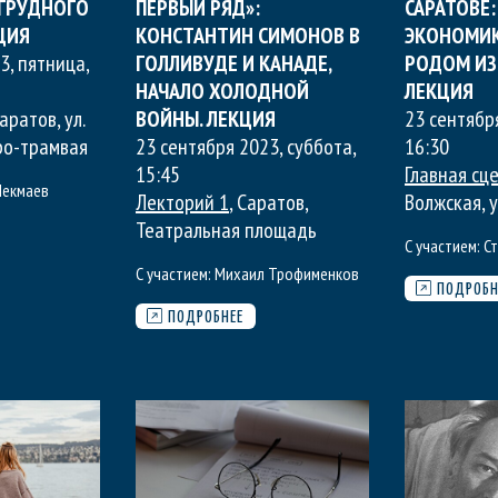
ГРУДНОГО
ПЕРВЫЙ РЯД»:
САРАТОВЕ:
ЦИЯ
КОНСТАНТИН СИМОНОВ В
ЭКОНОМИК
3, пятница
,
ГОЛЛИВУДЕ И КАНАДЕ,
РОДОМ ИЗ 
НАЧАЛО ХОЛОДНОЙ
ЛЕКЦИЯ
Саратов, ул.
ВОЙНЫ. ЛЕКЦИЯ
23 сентябр
ро-трамвая
23 сентября 2023, суббота
,
16:30
15:45
Главная сц
Чекмаев
Лекторий 1
, Саратов,
Волжская, 
Театральная площадь
С участием:
С
С участием:
Михаил Трофименков
ПОДРОБН
ПОДРОБНЕЕ