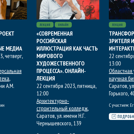
ЛЕКЦИЯ
ОНЛАЙН
ЛЕКЦИЯ
ПРОЕКТ
«СОВРЕМЕННАЯ
ТРАНСФО
РОССИЙСКАЯ
ЗРИТЕЛЯ И
ЫЕ МЕДИА
ИЛЛЮСТРАЦИЯ КАК ЧАСТЬ
ИНТЕРАКТ
3, четверг
,
МИРОВОГО
22 сентябр
ХУДОЖЕСТВЕННОГО
13:00
ерсальная
ПРОЦЕССА». ОНЛАЙН-
Областная 
тека
,
ЛЕКЦИЯ
научная би
ни А.М.
22 сентября 2023, пятница
,
Саратов, ул
12:00
Горького, 4
Архитектурно-
лин
С участием:
Ег
строительный колледж
,
Саратов, ул. имени Н.Г.
ПОДРОБН
Чернышевского, 139