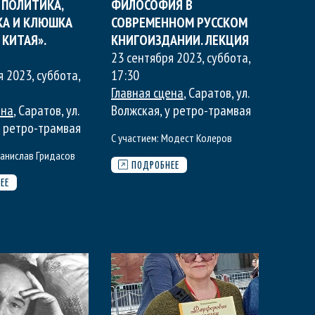
 ПОЛИТИКА,
ФИЛОСОФИЯ В
А И КЛЮШКА
СОВРЕМЕННОМ РУССКОМ
КИТАЯ».
КНИГОИЗДАНИИ. ЛЕКЦИЯ
23 сентября 2023, суббота
,
я 2023, суббота
,
17:30
Главная сцена
, Саратов, ул.
ена
, Саратов, ул.
Волжская, у ретро-трамвая
у ретро-трамвая
С участием:
Модест Колеров
танислав Гридасов
ПОДРОБНЕЕ
ЕЕ