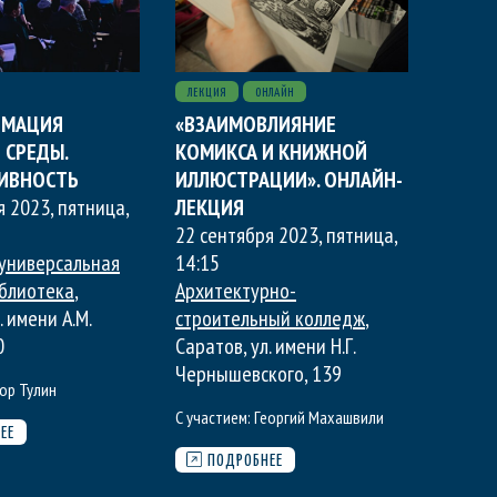
ЛЕКЦИЯ
ОНЛАЙН
РМАЦИЯ
«ВЗАИМОВЛИЯНИЕ
 СРЕДЫ.
КОМИКСА И КНИЖНОЙ
ИВНОСТЬ
ИЛЛЮСТРАЦИИ». ОНЛАЙН-
я 2023, пятница
,
ЛЕКЦИЯ
22 сентября 2023, пятница
,
универсальная
14:15
блиотека
,
Архитектурно-
. имени А.М.
строительный колледж
,
0
Саратов, ул. имени Н.Г.
Чернышевского, 139
ор Тулин
С участием:
Георгий Махашвили
ЕЕ
ПОДРОБНЕЕ