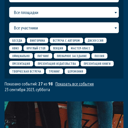
Все площадки
Все участники
БЕСЕДА
ВИКТОРИНА
ВСТРЕЧА С АВТОРОМ
ДИСКУССИЯ
КВИЗ
КРУГЛЫЙ СТОЛ
ЛЕКЦИЯ
МАСТЕР-КЛАСС
ОФИЦИАЛЬНО
ПИТЧИНГ
ПЛЕНАРНОЕ ЗАСЕДАНИЕ
ПОЭЗИЯ
ПРЕЗЕНТАЦИЯ
ПРЕЗЕНТАЦИЯ ИЗДАТЕЛЬСТВА
ПРЕЗЕНТАЦИЯ КНИГИ
ТВОРЧЕСКАЯ ВСТРЕЧА
ТРЕНИНГ
ЦЕРЕМОНИЯ
Показано событий:
27
из
98
Показать все события
23 сентября 2023, суббота